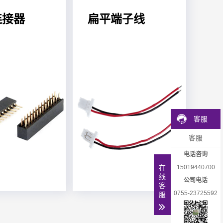
连接器
扁平端子线
客服
客服
电话咨询
在
15019440700
线
公司电话
客
0755-23725592
服